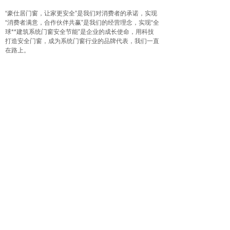
“豪仕居门窗，让家更安全”是我们对消费者的承诺，实现
“消费者满意，合作伙伴共赢”是我们的经营理念，
实现“全
球**建筑系统门窗安全节能”
是企业的成长使命，用科技
打造安全门窗，
成为系统门窗行业的品牌代表，我们一直
在路上。