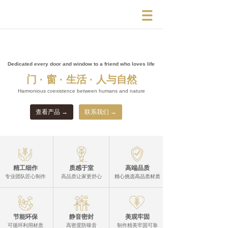
Dedicated every door and window to a friend who loves life
门 · 窗 · 生活
·
人与自然
Harmonious coexistence between humans and nature
查看产品 →
联系我们 →
精工细作
质感于室
高端品质
专业团队匠心制作
高品质让家更舒心
精心挑选高品质材质
节能环保
静音密封
美观牢固
可循环利用材质
高密度防噪音
制作精美牢固可靠