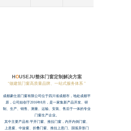
H
O
USEJU整体门窗定制解决方案
“做建筑门窗高质量品牌、一站式服务体系 ”
成都豪仕居门窗有限公司位于四川省成都市，地处成都平
原，公司始创于2016年8月，是一
家集新产品开发、研
制、生产、销售、测量、运输、安装、售后于一体的专业
门窗生产企业。
其中主要产品有:平开门窗、推拉门窗，内开内倒门窗、
上悬窗、中旋窗、折叠门窗、推拉上悬门、国弧异形门