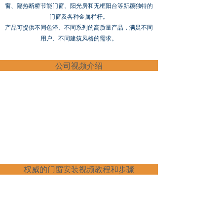
窗、隔热断桥节能门窗、阳光房和无框阳台等新颖独特的
门窗及各种金属栏杆。
产品可提供不同色泽、不同系列的高质量产品，满足不同
用户、不同建筑风格的需求。
公司视频介绍
权威的门窗安装视频教程和步骤