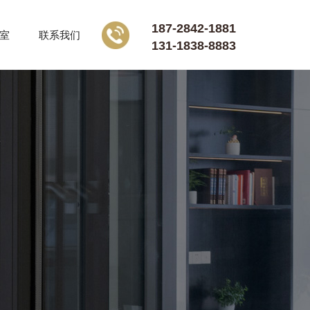
187-2842-1881
室
联系我们
131-1838-8883