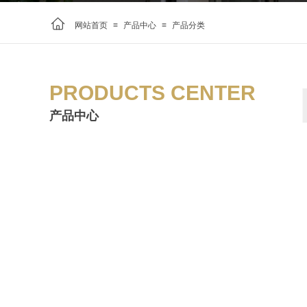
网站首页
≡
产品中心
≡
产品分类
PRODUCTS CENTER
产品中心