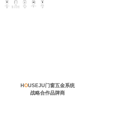
H
O
USEJU门窗五金系统
战略合作品牌商