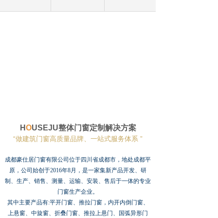
H
O
USEJU整体门窗定制解决方案
“做建筑门窗高质量品牌、一站式服务体系 ”
成都豪仕居门窗有限公司位于四川省成都市，地处成都平
原，公司始创于2016年8月，是一
家集新产品开发、研
制、生产、销售、测量、运输、安装、售后于一体的专业
门窗生产企业。
其中主要产品有:平开门窗、推拉门窗，内开内倒门窗、
上悬窗、中旋窗、折叠门窗、推拉上悬门、国弧异形门